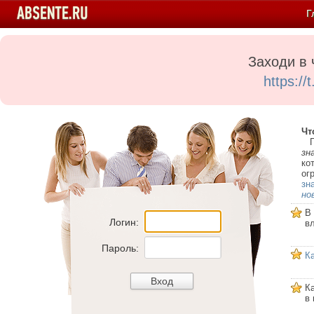
Г
Заходи в 
https:/
Чт
Пе
зн
ко
ог
зн
но
В
Логин:
в
Пароль:
К
К
в