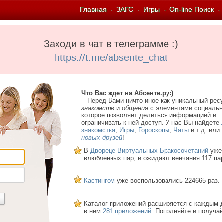
Главная
ЗАГС
Игры
On-line Поиск
·
·
·
·
Заходи в чат в телеграмме :)
https://t.me/absente_chat
Что Вас ждет на Абсенте.ру:)
Перед Вами ничто иное как уникальный рес
знакомств
и
общения
с элементами социальн
которое позволяет делиться информацией и
ограничивать к ней доступ. У нас Вы найдете
знакомства
,
Игры
,
Гороскопы
,
Чаты
и т.д. или
новых друзей
!
В
Двореце Виртуальных Бракосочетаний
уже
влюбленных пар, и ожидают венчания 117 па
Кастингом
уже воспользовались 224665 раз.
Каталог приложений расширяется с каждым 
в нем
281 приложений.
Пополняйте и получай