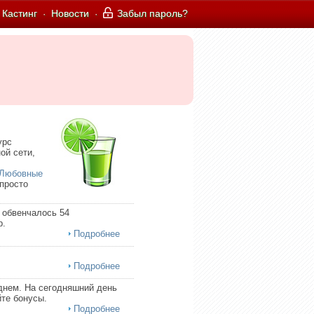
Кастинг
Новости
Забыл пароль?
·
·
урс
ой сети,
Любовные
 просто
 обвенчалось 54
р.
Подробнее
Подробнее
днем. На сегодняшний день
те бонусы.
Подробнее