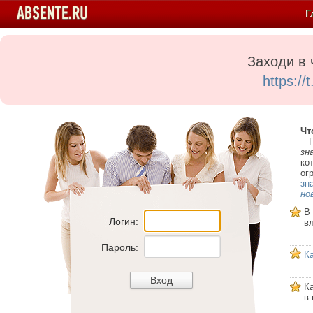
Г
Заходи в 
https:/
Чт
Пе
зн
ко
ог
зн
но
В
Логин:
в
Пароль:
К
К
в