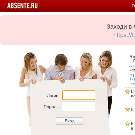
Г
Заходи в 
https:/
Чт
Пе
зн
ко
ог
зн
но
В
Логин:
в
Пароль:
К
К
в