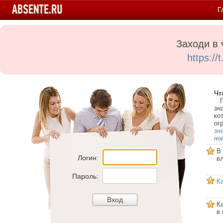
Г
Заходи в 
https:/
Чт
Пе
зн
ко
ог
зн
но
В
Логин:
в
Пароль:
К
К
в