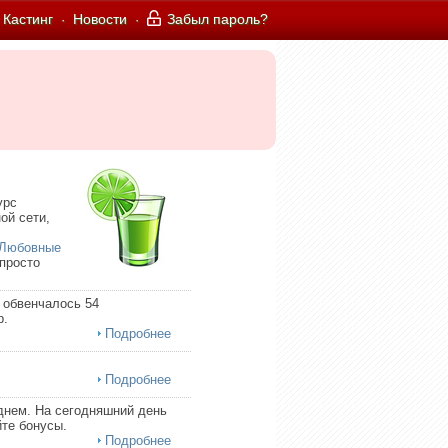
Кастинг
Новости
Забыл пароль?
·
·
урс
ой сети,
Любовные
 просто
 обвенчалось 54
р.
Подробнее
Подробнее
днем. На сегодняшний день
те бонусы.
Подробнее