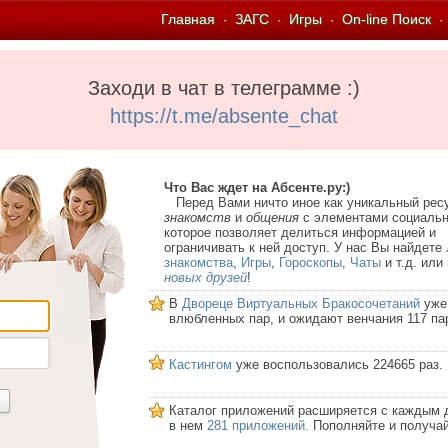
Главная
ЗАГС
Игры
On-line Поиск
·
·
·
·
Заходи в чат в телеграмме :)
https://t.me/absente_chat
Что Вас ждет на Абсенте.ру:)
Перед Вами ничто иное как уникальный рес
знакомств
и
общения
с элементами социальн
которое позволяет делиться информацией и
ограничивать к ней доступ. У нас Вы найдете
знакомства
,
Игры
,
Гороскопы
,
Чаты
и т.д. или
новых друзей
!
В
Двореце Виртуальных Бракосочетаний
уже
влюбленных пар, и ожидают венчания 117 па
Кастингом
уже воспользовались 224665 раз.
Каталог приложений расширяется с каждым 
в нем
281 приложений.
Пополняйте и получай