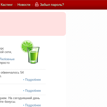
Кастинг
Новости
Забыл пароль?
·
·
урс
ой сети,
Любовные
 просто
 обвенчалось 54
р.
Подробнее
Подробнее
днем. На сегодняшний день
те бонусы.
Подробнее