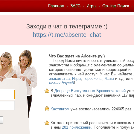
Главная
ЗАГС
Игры
On-line Поиск
·
·
·
·
Заходи в чат в телеграмме :)
https://t.me/absente_chat
Что Вас ждет на Абсенте.ру:)
Перед Вами ничто иное как уникальный рес
знакомств
и
общения
с элементами социальн
которое позволяет делиться информацией и
ограничивать к ней доступ. У нас Вы найдете
знакомства
,
Игры
,
Гороскопы
,
Чаты
и т.д. или
новых друзей
!
В
Двореце Виртуальных Бракосочетаний
уже
влюбленных пар, и ожидают венчания 117 па
Кастингом
уже воспользовались 224665 раз.
Каталог приложений расширяется с каждым 
в нем
281 приложений.
Пополняйте и получай