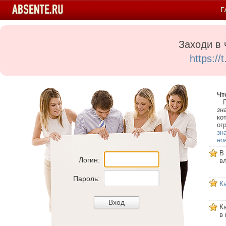
Г
Заходи в 
https:/
Чт
Пе
зн
ко
ог
зн
но
В
Логин:
в
Пароль:
К
К
в