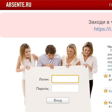
Г
Заходи в 
https:/
Чт
Пе
зн
ко
ог
зн
но
В
Логин:
в
Пароль:
К
К
в